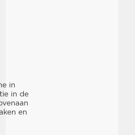
e in
ie in de
bovenaan
maken en