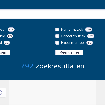
ser
513
Kamermuziek
139
ble
89
Concertmuziek
122
al
32
Experimenteel
80
ypen
Meer genres
792
zoekresultaten