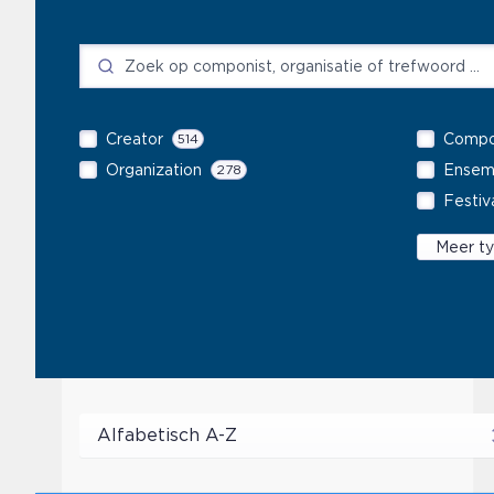
Creator
514
Compo
Organization
278
Ensem
Festiv
Meer t