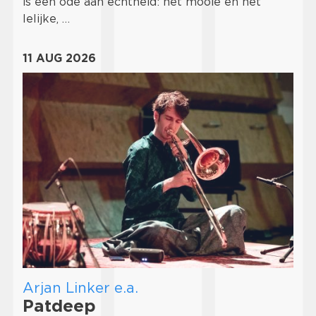
is een ode aan echtheid: het mooie en het
lelijke, …
11 AUG 2026
Arjan Linker e.a.
Patdeep