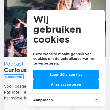
Wij
gebruiken
cookies
Deze website maakt gebruik van
cookies om de gebruikerservaring
Podcast
te verbeteren.
Curious Ears
Essentiële cookies
Gaudeamus
Alles accepteren
Voor pasgeboren baby’s is alle geluid gelijkwaardig.
Pas later leren we wat valse noten zijn, wat
harmonie is, wat in de maat is en wat …
Aanpassen