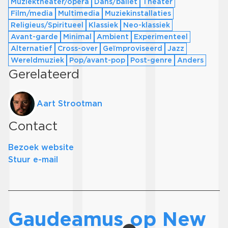
Muziektheater/opera
Dans/ballet
Theater
Film/media
Multimedia
Muziekinstallaties
Religieus/Spiritueel
Klassiek
Neo-klassiek
Avant-garde
Minimal
Ambient
Experimenteel
Alternatief
Cross-over
Geïmproviseerd
Jazz
Wereldmuziek
Pop/avant-pop
Post-genre
Anders
Gerelateerd
Aart Strootman
Contact
Bezoek website
Stuur e-mail
Gaudeamus op New