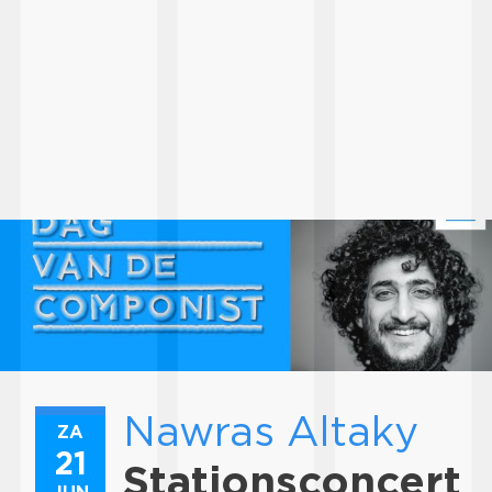
Nawras Altaky
ZA
21
Stationsconcert