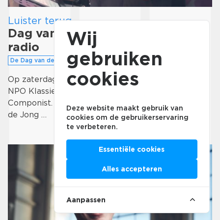
Luister terug
Dag van de Componist op de
Wij
radio
gebruiken
De Dag van de Componist 2023
cookies
Op zaterdag 17 juni staat de programmering van
NPO Klassiek in het teken van de Dag van de
Componist. Verslaggever en presentator Beitske
Deze website maakt gebruik van
de Jong …
cookies om de gebruikerservaring
te verbeteren.
Essentiële cookies
Alles accepteren
Aanpassen