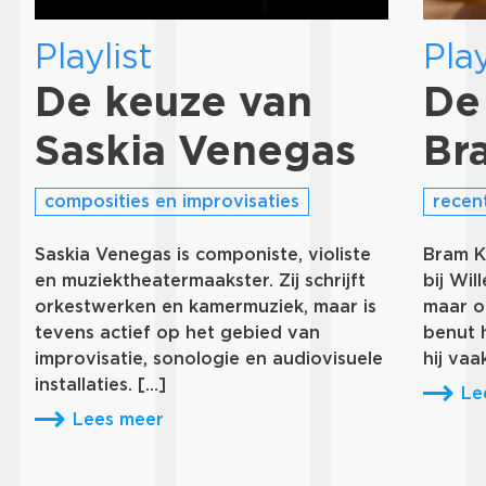
Playlist
Play
De keuze van
De
Saskia Venegas
Br
composities en improvisaties
recen
Saskia Venegas is componiste, violiste
Bram K
en muziektheatermaakster. Zij schrijft
bij Wi
orkestwerken en kamermuziek, maar is
maar oo
tevens actief op het gebied van
benut h
improvisatie, sonologie en audiovisuele
hij vaa
installaties. […]
Le
Lees meer