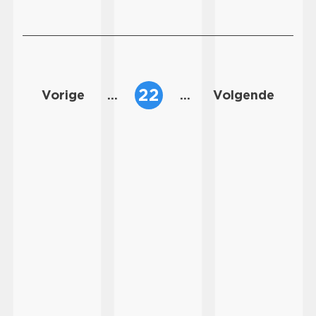
NOW de hele dag op volle toeren. Alle …
22
Vorige
...
...
Volgende