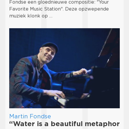
Fondse een gloednieuwe compositie: "Your
Favorite Music Station". Deze opzwepende
muziek klonk op …
Martin Fondse
“Water is a beautiful metaphor