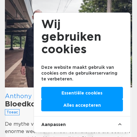
Wij
gebruiken
cookies
Deze website maakt gebruik van
cookies om de gebruikerservaring
te verbeteren.
Essentiële cookies
Anthony Fiumara
Bloedkoraal
Alles accepteren
Toeac
De mythe van Orpheus en Euridice heeft een
Aanpassen
enorme weerklank onder toondichters die eeuwen