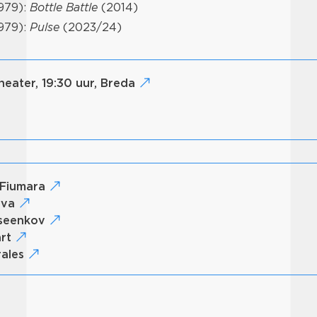
979):
Bottle Battle
(2014)
979):
Pulse
(2023/24)
heater, 19:30 uur, Breda
 Fiumara
ilva
iseenkov
art
rales