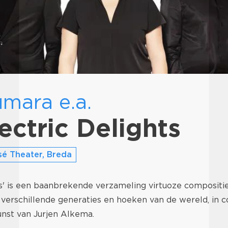
umara e.a.
ectric Delights
é Theater, Breda
ts' is een baanbrekende verzameling virtuoze compositi
 verschillende generaties en hoeken van de wereld, in 
unst van Jurjen Alkema.