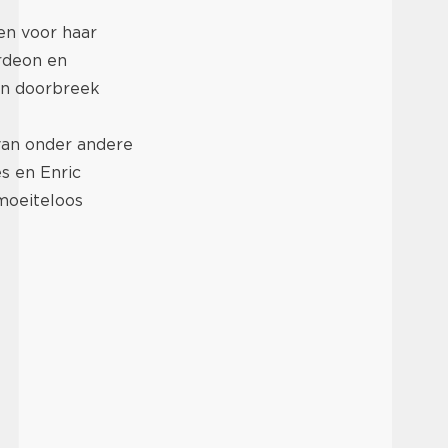
en voor haar
ordeon en
en doorbreek
van onder andere
s en Enric
 moeiteloos