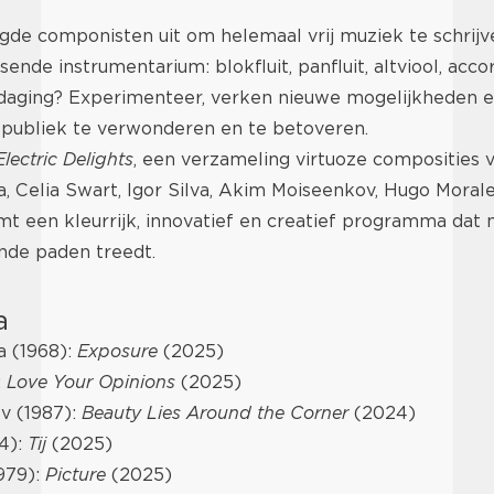
gde componisten uit om helemaal vrij muziek te schrijv
sende instrumentarium: blokfluit, panfluit, altviool, acc
tdaging? Experimenteer, verken nieuwe mogelijkheden 
publiek te verwonderen en te betoveren.
Electric Delights
, een verzameling virtuoze composities 
 Celia Swart, Igor Silva, Akim Moiseenkov, Hugo Morale
mt een kleurrijk, innovatief en creatief programma dat
nde paden treedt.
a
 (1968):
Exposure
(2025)
:
Love Your Opinions
(2025)
v (1987):
Beauty Lies Around the Corner
(2024)
4):
Tij
(2025)
979):
Picture
(2025)