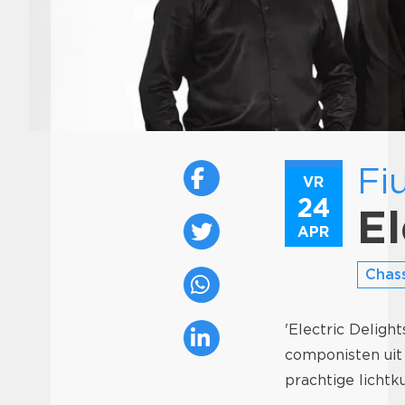
Fi
VR
24
El
APR
Chass
'Electric Deligh
componisten uit
prachtige lichtk