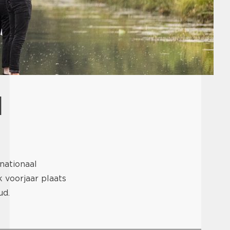
l
nationaal
k voorjaar plaats
ud.