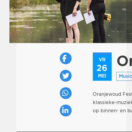
Or
VR
26
MEI
Music
Oranjewoud Festi
klassieke-muziekf
op binnen- en bu