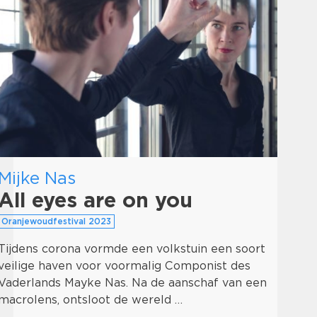
Mijke Nas
Un
All eyes are on you
Oran
Oranjewoudfestival 2023
Een
Gor
Tijdens corona vormde een volkstuin een soort
de 
veilige haven voor voormalig Componist des
van
Vaderlands Mayke Nas. Na de aanschaf van een
macrolens, ontsloot de wereld …