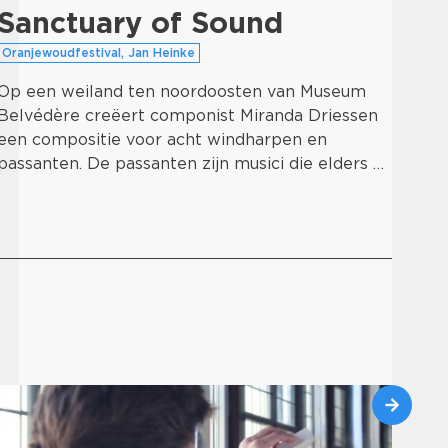
Sanctuary of Sound
Arif
Oranjewoudfestival, Jan Heinke
De 
Eur
Op een weiland ten noordoosten van Museum
en 
Belvédère creëert componist Miranda Driessen
oost
een compositie voor acht windharpen en
passanten. De passanten zijn musici die elders …