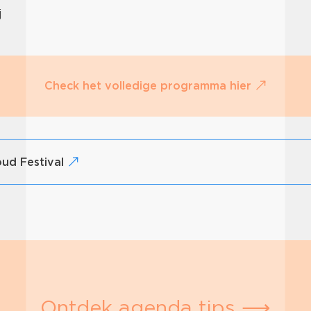
j
Check het volledige programma hier
oud Festival
Ontdek agenda tips ⟶