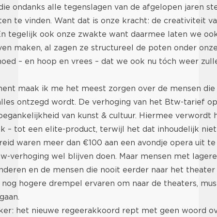
die ondanks alle tegenslagen van de afgelopen jaren s
 te vinden. Want dat is onze kracht: de creativiteit v
n tegelijk ook onze zwakte want daarmee laten we ook
ven maken, al zagen ze structureel de poten onder onz
oed – en hoop en vrees – dat we ook nu tóch weer zulle
ent maak ik me het meest zorgen over de mensen die 
alles ontzegd wordt. De verhoging van het Btw-tarief op
oegankelijkheid van kunst & cultuur. Hiermee verwordt 
 – tot een elite-product, terwijl het dat inhoudelijk nie
reid waren meer dan €100 aan een avondje opera uit te
tw-verhoging wel blijven doen. Maar mensen met lagere
nderen en de mensen die nooit eerder naar het theater 
n nog hogere drempel ervaren om naar de theaters, mus
gaan.
jker: het nieuwe regeerakkoord rept met geen woord ov