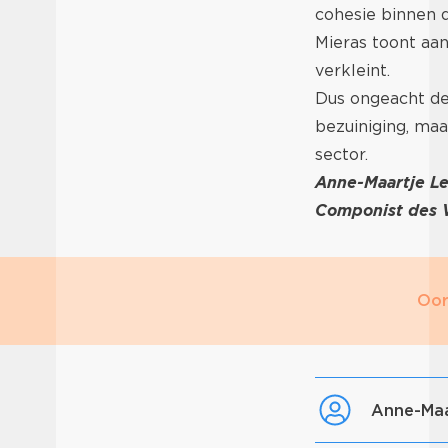
cohesie binnen 
Mieras toont aa
verkleint.
Dus ongeacht de 
bezuiniging, maa
sector.
Anne-Maartje L
Componist des 
Oor
Anne-Ma