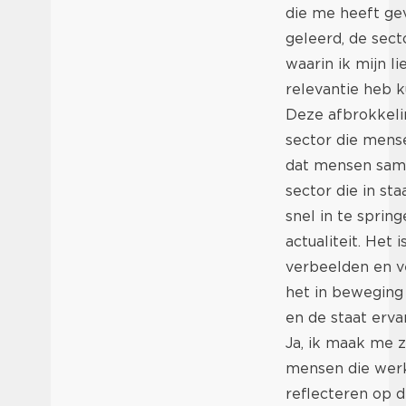
die me heeft ge
geleerd, de sect
waarin ik mijn 
relevantie heb 
Deze afbrokkelin
sector die mense
dat mensen same
sector die in st
snel in te sprin
actualiteit. Het 
verbeelden en ve
het in beweging
en de staat erva
Ja, ik maak me z
mensen die werke
reflecteren op d