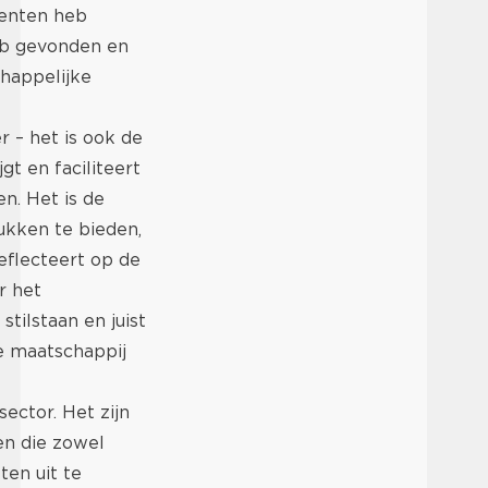
lenten heb
heb gevonden en
happelijke
r – het is ook de
gt en faciliteert
n. Het is de
ukken te bieden,
eflecteert op de
r het
tilstaan en juist
e maatschappij
ector. Het zijn
en die zowel
en uit te