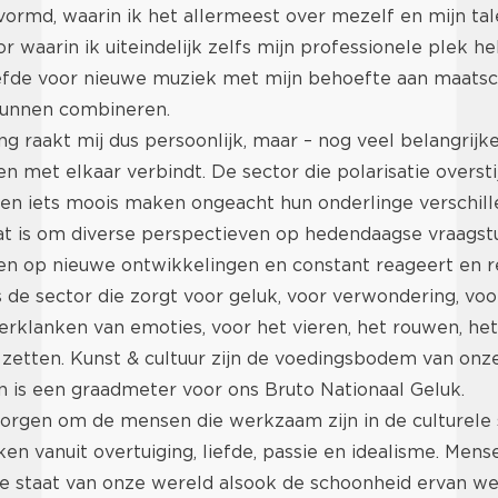
vormd, waarin ik het allermeest over mezelf en mijn ta
or waarin ik uiteindelijk zelfs mijn professionele plek 
liefde voor nieuwe muziek met mijn behoefte aan maatsc
kunnen combineren.
g raakt mij dus persoonlijk, maar – nog veel belangrijke
n met elkaar verbindt. De sector die polarisatie overstij
n iets moois maken ongeacht hun onderlinge verschille
aat is om diverse perspectieven op hedendaagse vraagst
gen op nieuwe ontwikkelingen en constant reageert en r
is de sector die zorgt voor geluk, voor verwondering, voo
rklanken van emoties, voor het vieren, het rouwen, het s
 zetten. Kunst & cultuur zijn de voedingsbodem van onz
n is een graadmeter voor ons Bruto Nationaal Geluk.
orgen om de mensen die werkzaam zijn in de culturele s
n vanuit overtuiging, liefde, passie en idealisme. Mens
e staat van onze wereld alsook de schoonheid ervan wet