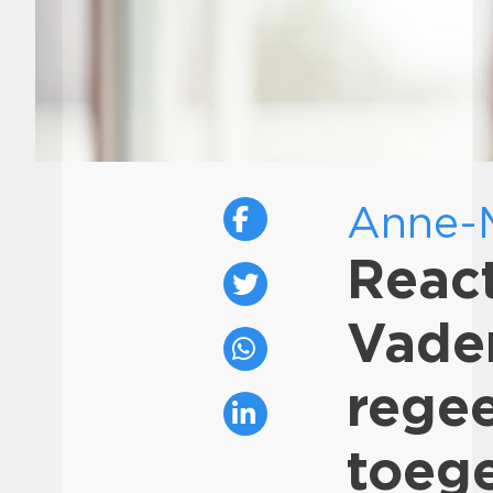
Anne-M
Reac
Vader
rege
toeg