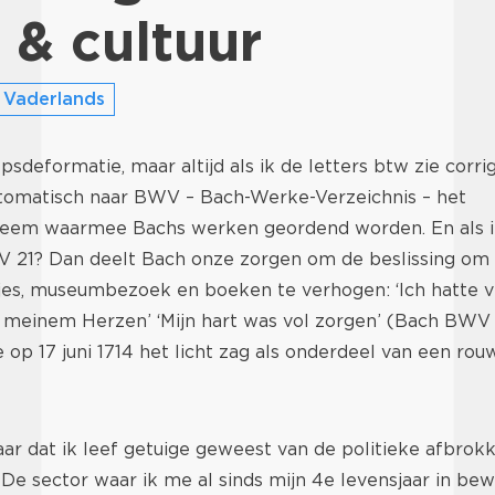
 & cultuur
 Vaderlands
deformatie, maar altijd als ik de letters btw zie corri
tomatisch naar BWV – Bach-Werke-Verzeichnis – het
eem waarmee Bachs werken geordend worden. En als i
V 21? Dan deelt Bach onze zorgen om de beslissing om 
jes, museumbezoek en boeken te verhogen: ‘Ich hatte v
meinem Herzen’ ‘Mijn hart was vol zorgen’ (Bach BWV 2
 op 17 juni 1714 het licht zag als onderdeel van een rouw
jaar dat ik leef getuige geweest van de politieke afbrok
. De sector waar ik me al sinds mijn 4e levensjaar in be