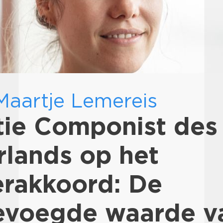
aartje Lemereis
tie Componist des
lands op het
erakkoord: De
evoegde waarde v