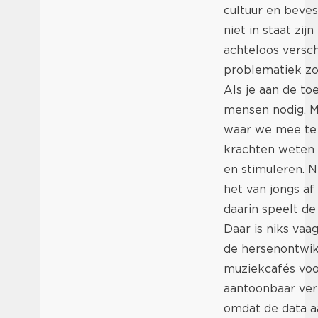
cultuur en beve
niet in staat zi
achteloos versch
problematiek z
Als je aan de to
mensen nodig. M
waar we mee te 
krachten weten 
en stimuleren. N
het van jongs af
daarin speelt de
Daar is niks vaa
de hersenontwikk
muziekcafés voo
aantoonbaar vert
omdat de data aa