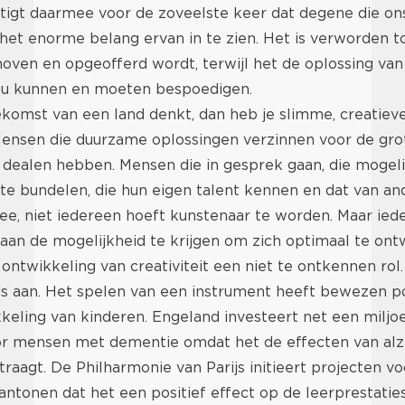
stigt daarmee voor de zoveelste keer dat degene die on
jn het enorme belang ervan in te zien. Het is verworden t
oven en opgeofferd wordt, terwijl het de oplossing van
ou kunnen en moeten bespoedigen.
ekomst van een land denkt, dan heb je slimme, creatiev
ensen die duurzame oplossingen verzinnen voor de gro
dealen hebben. Mensen die in gesprek gaan, die mogelij
te bundelen, die hun eigen talent kennen en dat van a
ee, niet iedereen hoeft kunstenaar te worden. Maar ied
 aan de mogelijkheid te krijgen om zich optimaal te on
 ontwikkeling van creativiteit een niet te ontkennen rol.
gs aan. Het spelen van een instrument heeft bewezen po
eling van kinderen. Engeland investeert net een miljo
r mensen met dementie omdat het de effecten van al
raagt. De Philharmonie van Parijs initieert projecten v
ntonen dat het een positief effect op de leerprestaties