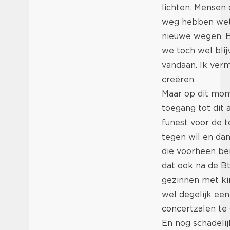
lichten. Mensen 
weg hebben weten
nieuwe wegen. E
we toch wel blij
vandaan. Ik verm
creëren.
Maar op dit mom
toegang tot dit 
funest voor de t
tegen wil en dank
die voorheen be
dat ook na de B
gezinnen met ki
wel degelijk ee
concertzalen te 
En nog schadeli