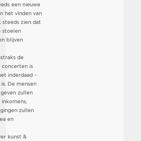
teeds een nieuwe
an het vinden van
 steeds zien dat
e stoelen
n blijven
straks de
 concerten is
het inderdaad –
t is. De mensen
 geven zullen
 inkomens,
gingen zullen
ea en
er kunst &