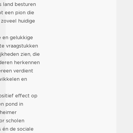
s land besturen
ot een pion die
 zoveel huidige
e en gelukkige
te vraagstukken
kheden zien, die
nderen herkennen
ereen verdient
twikkelen en
sitief effect op
en pond in
zheimer
oor scholen
 én de sociale