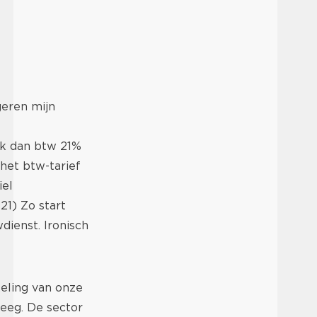
geren mijn
k dan btw 21%
het btw-tarief
iel
1) Zo start
dienst. Ironisch
keling van onze
weeg. De sector