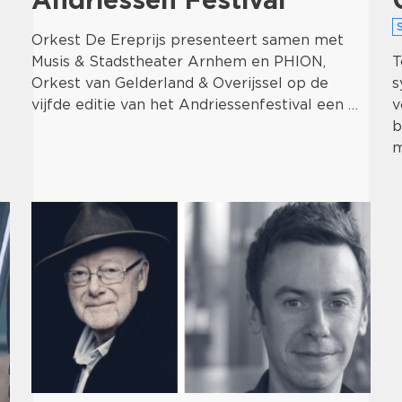
Orkest De Ereprijs presenteert samen met
Musis & Stadstheater Arnhem en PHION,
T
Orkest van Gelderland & Overijssel op de
s
vijfde editie van het Andriessenfestival een …
v
b
m