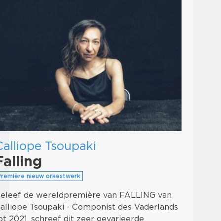
Calliope Tsoupaki
Falling
Première nieuw orkestwerk
eleef de wereldpremière van FALLING van
alliope Tsoupaki - Componist des Vaderlands
ot 2021, schreef dit zeer gevarieerde