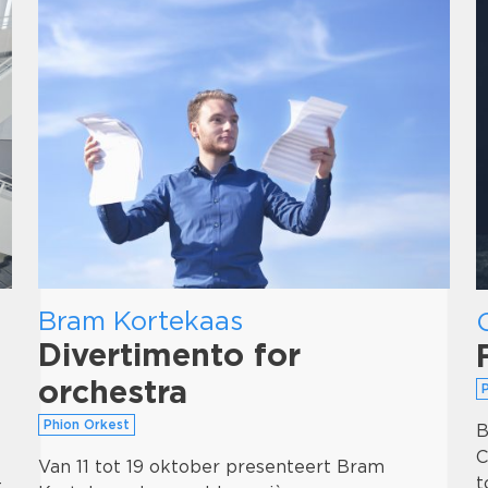
Bram Kortekaas
Divertimento for
orchestra
Phion Orkest
B
C
Van 11 tot 19 oktober presenteert Bram
t
t