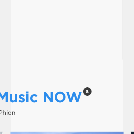
 Music NOW
8
 Phion