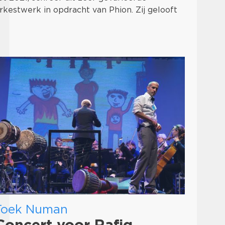
rkestwerk in opdracht van Phion. Zij gelooft
…
Toek Numan
Concert voor Rafiq