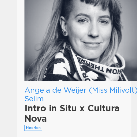
Angela de Weijer (Miss Milivolt)
Selim
Intro in Situ x Cultura
Nova
Heerlen