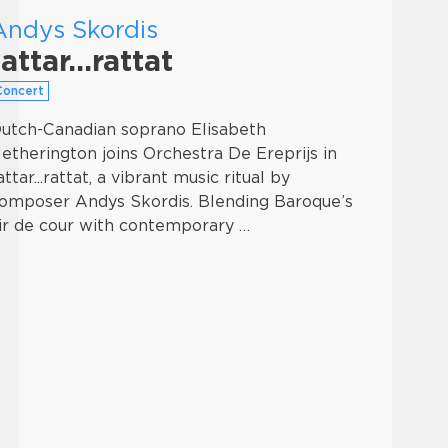
Andys Skordis
tattar…rattat
Concert
utch-Canadian soprano Elisabeth
etherington joins Orchestra De Ereprijs in
attar...rattat, a vibrant music ritual by
omposer Andys Skordis. Blending Baroque’s
ir de cour with contemporary …