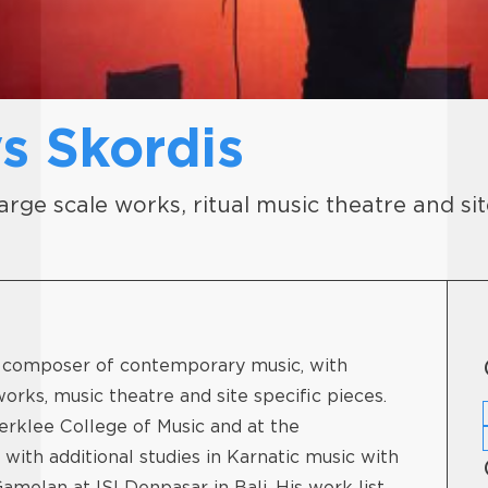
s Skordis
rge scale works, ritual music theatre and sit
 a composer of contemporary music, with
orks, music theatre and site specific pieces.
erklee College of Music and at the
th additional studies in Karnatic music with
amelan at ISI Denpasar in Bali. His work list