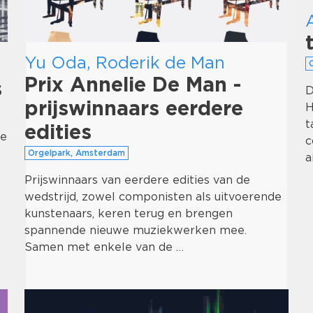
Yu Oda, Roderik de Man
Prix Annelie De Man -
s
D
prijswinnaars eerdere
H
t
edities
ie
c
Orgelpark, Amsterdam
a
Prijswinnaars van eerdere edities van de
wedstrijd, zowel componisten als uitvoerende
kunstenaars, keren terug en brengen
spannende nieuwe muziekwerken mee.
Samen met enkele van de …