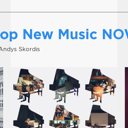
s op New Music N
r Andys Skordis