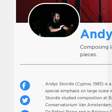
Andy
Composing la
pieces.
Andys Skordis (Cyprus, 1983) is
special emphasis on large scale w
Skordis studied composition at B
Conservatorium Van Amsterdam, wi
Dr Rafael Reina and in Balinese G