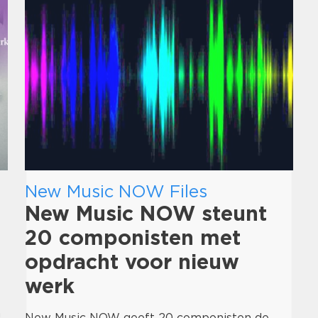
New Music NOW Files
New Music NOW steunt
20 componisten met
opdracht voor nieuw
werk
n
New Music NOW geeft 20 componisten de