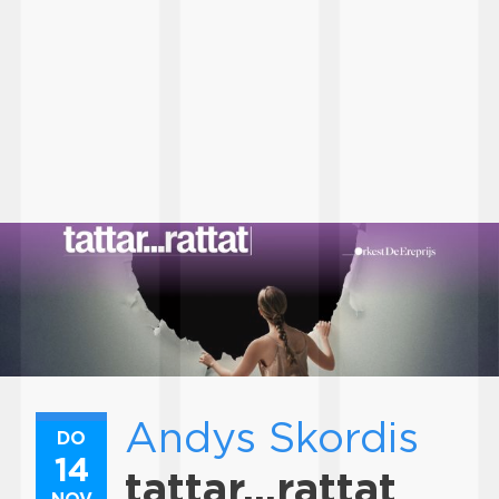
Andys Skordis
DO
14
tattar...rattat