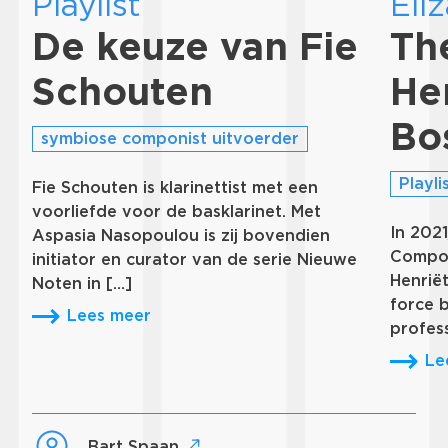
Playlist
Eli
De keuze van Fie
Th
Schouten
He
Bo
symbiose componist uitvoerder
Playli
Fie Schouten is klarinettist met een
voorliefde voor de basklarinet. Met
In 202
Aspasia Nasopoulou is zij bovendien
Compos
initiator en curator van de serie Nieuwe
Henrië
Noten in […]
force 
Lees meer
profess
Le
Bart Spaan