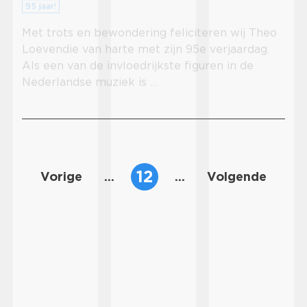
95 jaar!
Met trots en bewondering feliciteren wij Theo
Loevendie van harte met zijn 95e verjaardag.
Als een van de invloedrijkste figuren in de
Nederlandse muziek is …
12
Vorige
...
...
Volgende