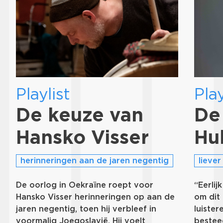
Playlist
Play
De keuze van
De
Hansko Visser
Hu
herinneringen aan de jaren negentig
liever
De oorlog in Oekraïne roept voor
“Eerlij
Hansko Visser herinneringen op aan de
om dit 
jaren negentig, toen hij verbleef in
luister
voormalig Joegoslavië. Hij voelt
bestee