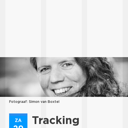
Fotograaf: Simon van Boxtel
Tracking
ZA