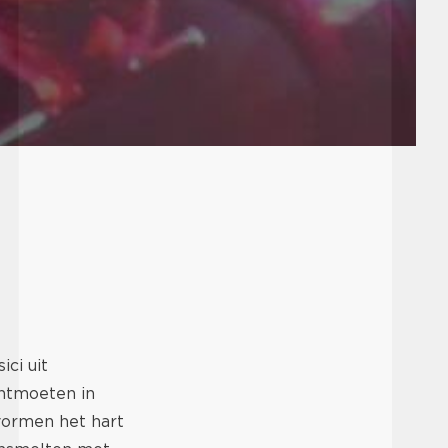
ci uit
ontmoeten in
vormen het hart