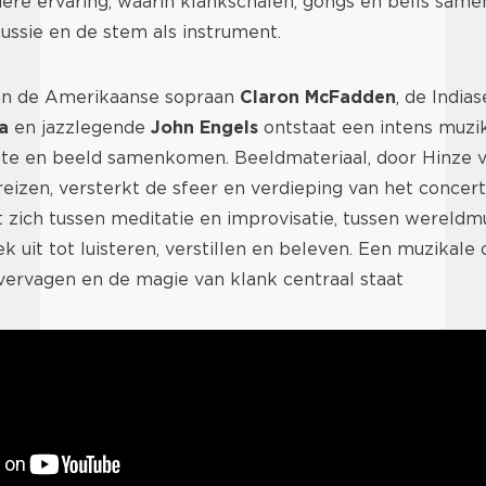
dere ervaring, waarin klankschalen, gongs en bells sam
cussie en de stem als instrument.
an de Amerikaanse sopraan
Claron McFadden
, de India
a
en jazzlegende
John Engels
ontstaat een intens muzi
tilte en beeld samenkomen. Beeldmateriaal, door Hinze 
e reizen, versterkt de sfeer en verdieping van het concer
zich tussen meditatie en improvisatie, tussen wereldmu
ek uit tot luisteren, verstillen en beleven. Een muzikal
vervagen en de magie van klank centraal staat