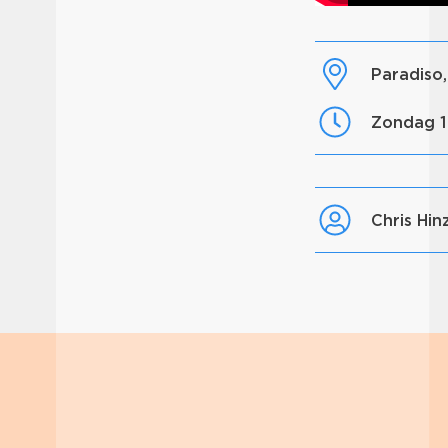
Paradis
zondag 
Chris Hi