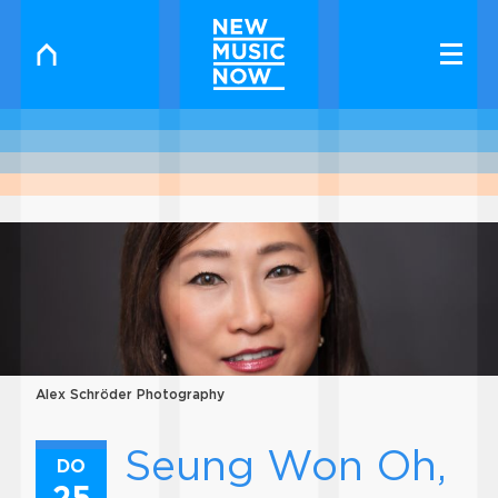
Alex Schröder Photography
Seung Won Oh,
DO
25