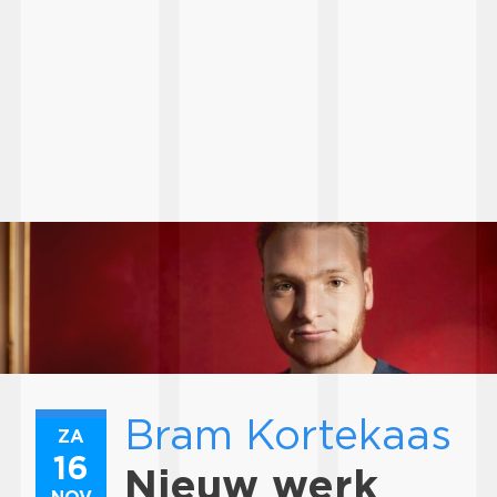
Bram Kortekaas
ZA
16
Nieuw werk