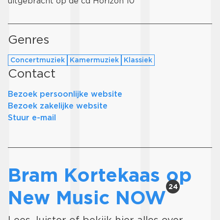
uitgebracht op de cd Horizon 10
Genres
Concertmuziek
Kamermuziek
Klassiek
Contact
Bezoek persoonlijke website
Bezoek zakelijke website
Stuur e-mail
Bram Kortekaas op
24
New Music NOW
Lees, luister of bekijk hier alles over