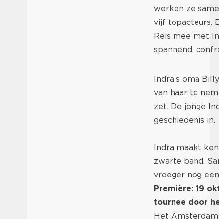
werken ze samen 
vijf topacteurs.
Reis mee met Ind
spannend, confr
Indra’s oma Bill
van haar te neme
zet. De jonge In
geschiedenis in.
Indra maakt ken
zwarte band. Sam
vroeger nog een 
Première: 19 ok
tournee door he
Het Amsterdam