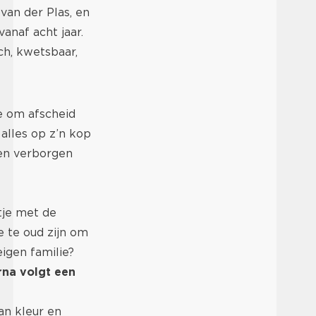
van der Plas, en
anaf acht jaar.
ch, kwetsbaar,
ie om afscheid
alles op z’n kop
een verborgen
tje met de
 te oud zijn om
igen familie?
rna volgt een
an kleur en