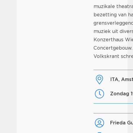
muzikale theatra
bezetting van ha
grensverleggend
muziek uit diver
Konzerthaus Wie
Concertgebouw.
Volkskrant schre
ITA, Am
zondag 
Frieda G