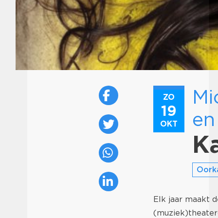
Mi
ZO
19
en
OKT
Ka
Oorka
Elk jaar maakt 
(muziek)theaterg