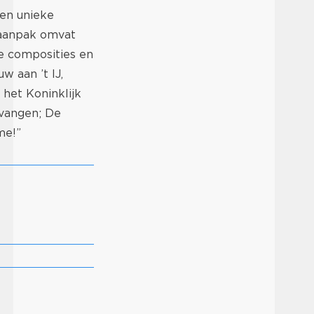
een unieke
e aanpak omvat
e composities en
 aan ’t IJ,
het Koninklijk
vangen; De
me!”