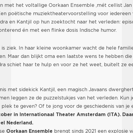
met het voltallige Oorkaan Ensemble ,mét cellist Jan 
 Een poëtische muziektheatervoorstelling voor iedereen v
ra en Kantjil op hun zoektocht naar het verleden: epis
onterend én met een flinke dosis Indische humor.
y is ziek. In haar kleine woonkamer wacht de hele famil
n. Maar dan blijkt oma een laatste wens te hebben die 
dra schiet haar te hulp en voor ze het weet, buitelt ze 
nis met sidekick Kantjil, een magisch Javaans dwergher
en leggen ze de puzzelstukjes van het verleden. Kun je
plek te geven? Of te jong voor de geschiedenis van je e
tober in Internationaal Theater Amsterdam (ITA). Daa
el Nederland.
se
Oorkaan Ensemble
brengt sinds 2021 een explosie v