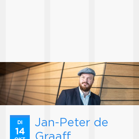
Jan-Peter de
DI
14
Graaff