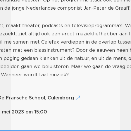
an de jonge Nederlandse componist Jan-Peter de Graaff.
jft, maakt theater, podcasts en televisieprogramma’s. W
ezoekt, ziet altijd ook een groot muziekliefhebber aan 
wil me samen met Calefax verdiepen in de overlap tusse
raten met een blaasinstrument? Door de eeuwen heen 
poging gedaan klanken uit de natuur, en uit de mens, o
rbeelden gaan we beluisteren. Maar we gaan de vraag o
 Wanneer wordt taal muziek?
 De Fransche School, Culemborg
7 mei 2023 om 15:00