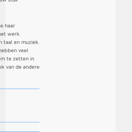
ie haar
het werk.
n taal en muziek.
hebben veel
m te zetten in
ok van de andere