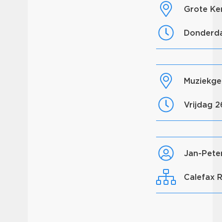
Grote K
donderd
Muziek
vrijdag 
Jan-Pete
Calefax