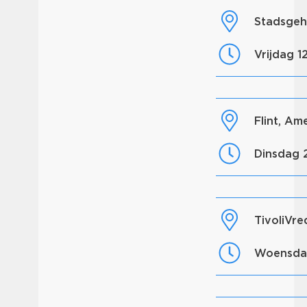
Stadsge
vrijdag 
Flint, A
dinsdag
TivoliVr
woensd