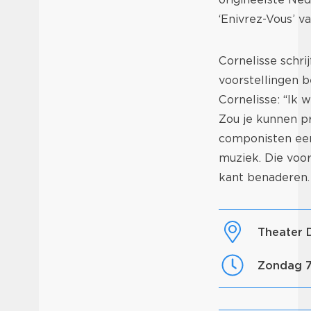
‘Enivrez-Vous’ v
Cornelisse schri
voorstellingen b
Cornelisse: “Ik 
Zou je kunnen p
componisten een 
muziek. Die voo
kant benaderen.
Theater
zondag 