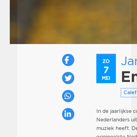
Ja
ZO
7
En
MEI
Calef
In de jaarlijks
Nederlanders uit
muziek heeft. De
origineelste Ne