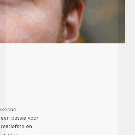
bekende
 een passie voor
creatiefste en
euw stuk