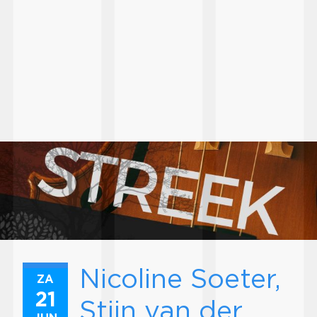
Nicoline Soeter,
ZA
21
Stijn van der