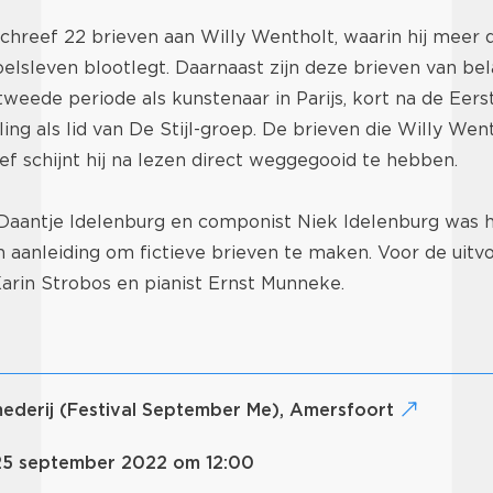
chreef 22 brieven aan Willy Wentholt, waarin hij meer d
oelsleven blootlegt. Daarnaast zijn deze brieven van bel
weede periode als kunstenaar in Parijs, kort na de Eer
ling als lid van De Stijl-groep. De brieven die Willy Wen
f schijnt hij na lezen direct weggegooid te hebben.
r Daantje Idelenburg en componist Niek Idelenburg was 
 aanleiding om fictieve brieven te maken. Voor de uitv
rin Strobos en pianist Ernst Munneke.
mederij (Festival September Me), Amersfoort
25 september 2022 om 12:00