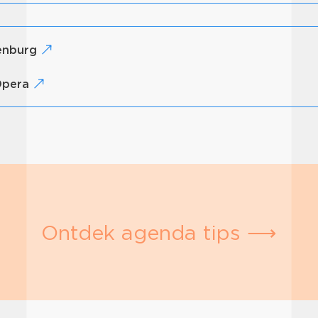
lenburg
 Opera
Ontdek agenda tips ⟶