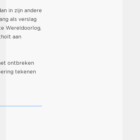
an in zijn andere
ang als verslag
ste Wereldoorlog,
tholt aan
het ontbreken
oering tekenen