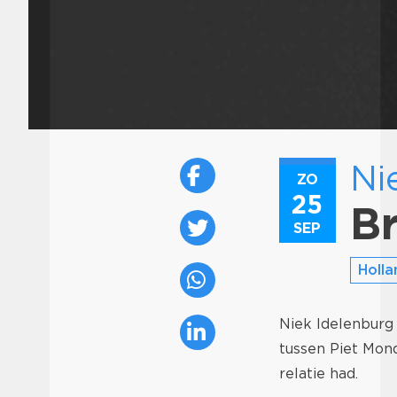
Ni
ZO
25
B
SEP
Holl
Niek Idelenburg 
tussen Piet Mond
relatie had.