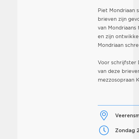
Piet Mondriaan s
brieven zijn gev
van Mondriaans t
en zijn ontwikke
Mondriaan schree
Voor schrijfste
van deze brieven
mezzosopraan Ka
Veerens
zondag 