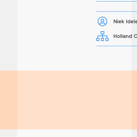
Niek Ide
Holland