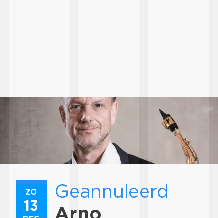
Geannuleerd
ZO
13
Arno