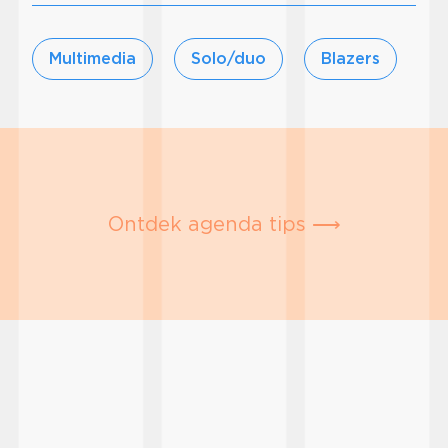
Multimedia
Solo/duo
Blazers
Ontdek agenda tips ⟶