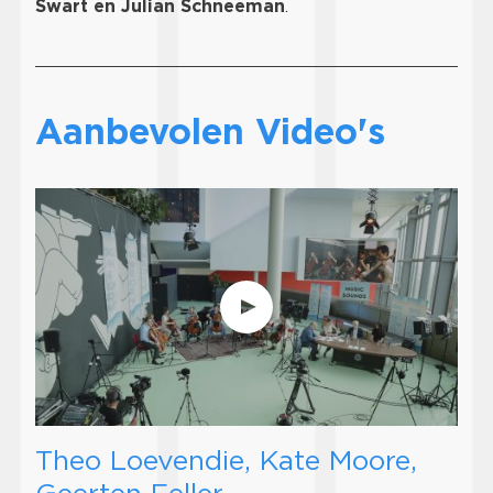
Swart en Julian Schneeman
.
Aanbevolen Video's
Theo Loevendie, Kate Moore,
Geerten Feller