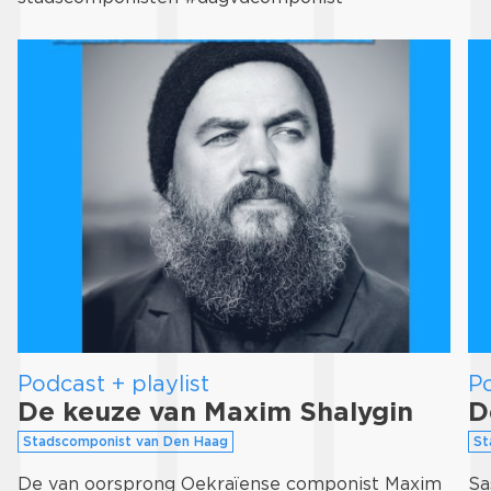
Podcast + playlist
Po
De keuze van Maxim Shalygin
D
Stadscomponist van Den Haag
St
De van oorsprong Oekraïense componist Maxim
Sa