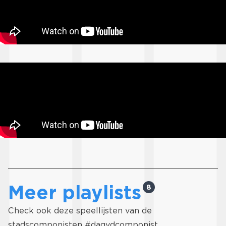
Meer playlists
8
Check ook deze speellijsten van de
stadscomponisten #dagvdcomponist