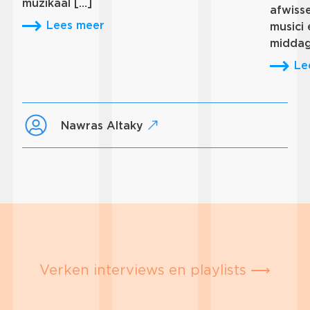
muzikaal […]
afwiss
Lees meer
musici
middag
Le
Nawras Altaky
Verken interviews en playlists ⟶