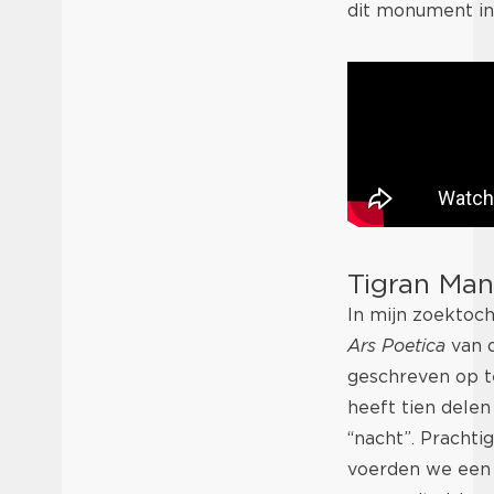
dit monument in 
Tigran Man
In mijn zoektoc
Ars Poetica
van d
geschreven op te
heeft tien dele
“nacht”. Pracht
voerden we een g