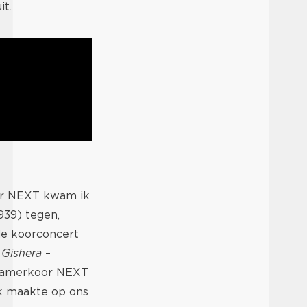
t.
oor NEXT kwam ik
939) tegen,
de koorconcert
d
Gishera
–
t Kamerkoor NEXT
uk maakte op ons