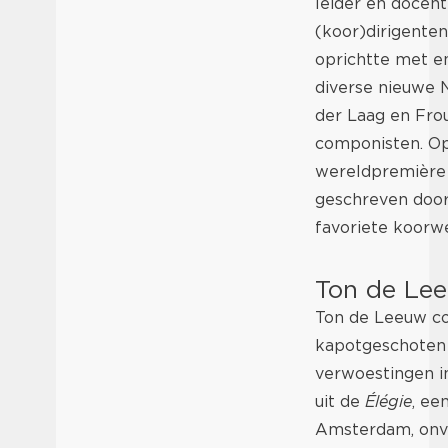
leider en docent
(koor)dirigenten
oprichtte met e
diverse nieuwe 
der Laag en Fro
componisten. O
wereldpremière 
geschreven door
favoriete koorwe
Ton de Leeu
Ton de Leeuw co
kapotgeschoten s
verwoestingen i
uit de
Élégie
, ee
Amsterdam, onvo