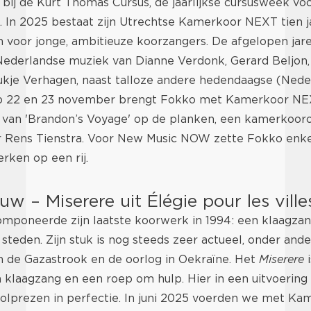
 bij de Kurt Thomas Cursus, de jaarlijkse cursusweek vo
. In 2025 bestaat zijn Utrechtse Kamerkoor NEXT tien jaa
n voor jonge, ambitieuze koorzangers. De afgelopen ja
Nederlandse muziek van Dianne Verdonk, Gerard Beljon,
ukje Verhagen, naast talloze andere hedendaagse (Nede
p 22 en 23 november brengt Fokko met Kamerkoor NE
van 'Brandon’s Voyage' op de planken, een kamerkoor
 Rens Tienstra. Voor New Music NOW zette Fokko enkel
rken op een rij.
w – Miserere uit Élégie pour les ville
mponeerde zijn laatste koorwerk in 1994: een klaagzan
teden. Zijn stuk is nog steeds zeer actueel, onder and
n de Gazastrook en de oorlog in Oekraïne. Het
Miserere
i
n klaagzang en een roep om hulp. Hier in een uitvoering
lprezen in perfectie. In juni 2025 voerden we met K