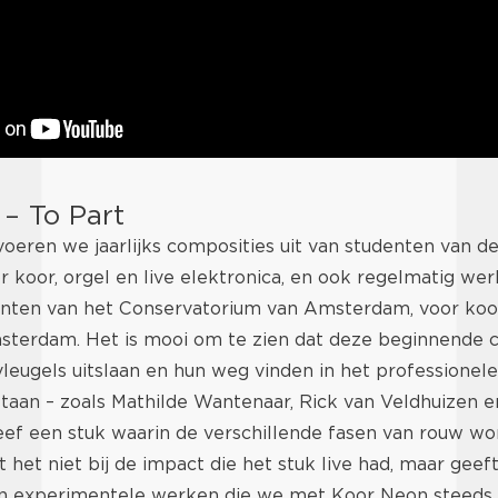
 – To Part
oeren we jaarlijks composities uit van studenten van d
r koor, orgel en live elektronica, en ook regelmatig we
nten van het Conservatorium van Amsterdam, voor koor 
sterdam. Het is mooi om te zien dat deze beginnende
leugels uitslaan en hun weg vinden in het professionele
aan – zoals Mathilde Wantenaar, Rick van Veldhuizen e
eef een stuk waarin de verschillende fasen van rouw wo
het niet bij de impact die het stuk live had, maar geef
n experimentele werken die we met Koor Neon steeds 