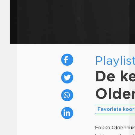
Playlis
De k
Olde
Favoriete koo
Fokko Oldenhuis i