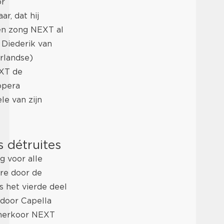
or
r, dat hij
ren zong NEXT al
 Diederik van
rlandse)
XT de
opera
e van zijn
s détruites
g voor alle
ere door de
s het vierde deel
 door Capella
amerkoor NEXT