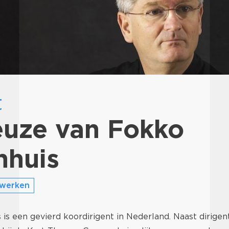
t
euze van Fokko
nhuis
rwerken
s een gevierd koordirigent in Nederland. Naast dirigent i