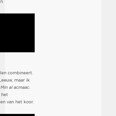
n.
jlen combineert.
Leeuw, maar ik
 Min al acmaac
.
 het
n van het koor.