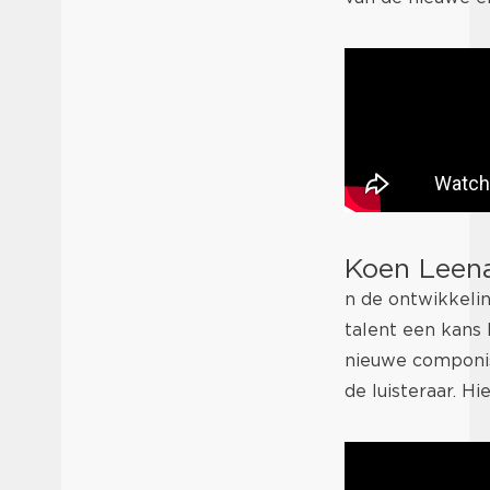
Koen Leen
n de ontwikkeli
talent een kans 
nieuwe componis
de luisteraar. H