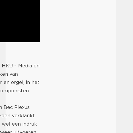
e HKU – Media en
rken van
en orgel, in het
 componisten
n Bec Plexus.
rden verklankt.
t wel een indruk
weer uitvoeren.