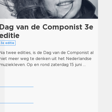
Dag van de Componist 3e
pr
S
editie
New
3e editie
Sta
Na twee edities, is de Dag van de Componist al
op 
niet meer weg te denken uit het Nederlandse
een
muziekleven. Op en rond zaterdag 15 juni …