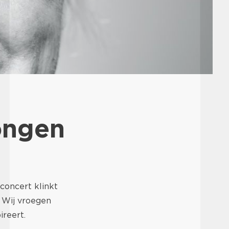
ongen
concert klinkt
. Wij vroegen
reert.