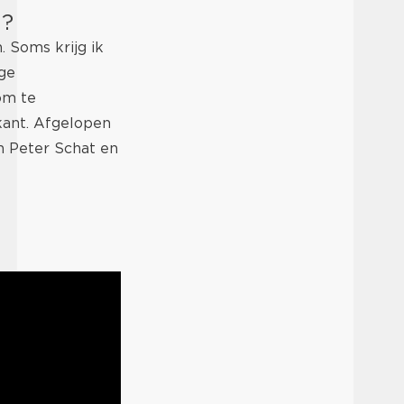
u?
 Soms krijg ik
ige
om te
kant. Afgelopen
n Peter Schat en