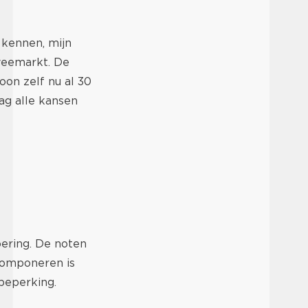
 kennen, mijn
 veemarkt. De
on zelf nu al 30
ag alle kansen
oering. De noten
 Componeren is
beperking.