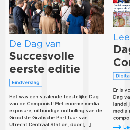
Lee
De Dag van
Da
Succesvolle
Co
eerste editie
Digita
Eindverslag
Er is 
Het was een stralende feestelijke Dag
Dag va
van de Componist! Met enorme media
landeli
exposure, uitbundige onthulling van de
media 
Grootste Grafische Partituur van
compon
Utrecht Centraal Station, door […]
Le