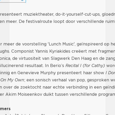
esenteert muziektheater, do-it-yourself-cut-ups, gloe
lm en meer. De festivalroute loopt door verschillende rui
er meer de voorstelling 'Lunch Music', geïnspireerd op 
ughs. Componist Yannis Kyriakides creëert met fragmen
ronica, de virtuositeit van Slagwerk Den Haag en de zan
llucinerend resultaat. In Berio’s
Recital I (for Cathy)
word
nnig en Genevieve Murphy presenteert haar show
I Don
ll On My Own
; een sonisch verhaal van pop, gesproken w
n over de zoektocht naar echte verbinding in een geïndi
er Akim Moiseenkov duikt tussen verschillende progr
rmers