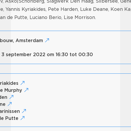
, Asko|Schönberg, Slagwerk Den Haag, Silbersee, Gen
, Yannis Kyriakides, Pete Harden, Luke Deane, Koen Kap
an de Putte, Luciano Berio, Lise Morrison.
gebouw, Amsterdam
g 3 september 2022 om 16:30 tot 00:30
yriakides
ve Murphy
rden
ane
arinissen
de Putte