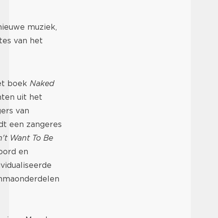
dnieuwe muziek,
mtes van het
het boek
Naked
ten uit het
gers van
t een zangeres
't Want To Be
oord en
vidualiseerde
ammaonderdelen