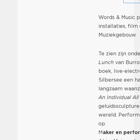
Words & Music pr
installaties, fi
Muziekgebouw.
Te zien zijn ond
Lunch
van Burro
boek, live-elect
Silbersee een ha
langzaam waanzi
An Individual A
geluidssculpture
wereld. Perform
op.
M
aker en perfo