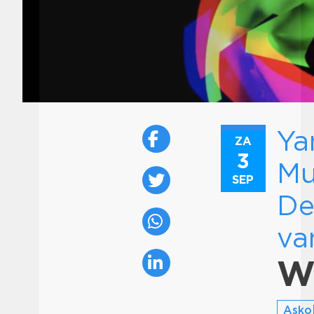
Ya
ZA
3
Mu
SEP
De
va
W
Asko