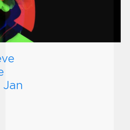
eve
e
 Jan