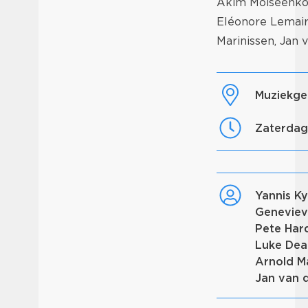
Akim Moiseenkov
Eléonore Lemaire
Marinissen, Jan v
Muziek
zaterda
Yannis K
Genevie
Pete Ha
Luke De
Arnold M
Jan van 