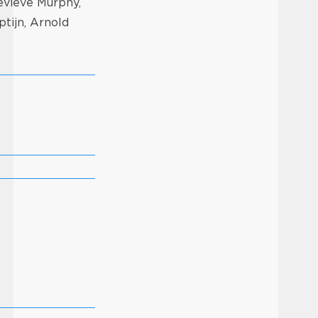
evieve Murphy,
tijn, Arnold