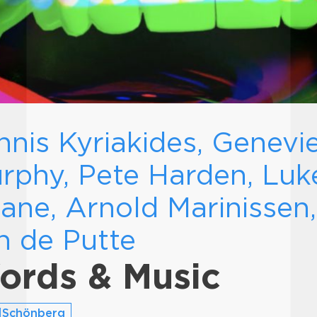
nnis Kyriakides, Genevi
rphy, Pete Harden, Luk
ane, Arnold Marinissen,
n de Putte
ords & Music
|Schönberg