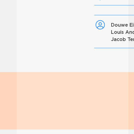
Douwe E
Louis An
Jacob Te