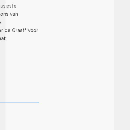
usiaste
oons van
e
r de Graaff voor
at.