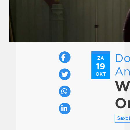
Do
ZA
19
An
OKT
W
O
Saxo