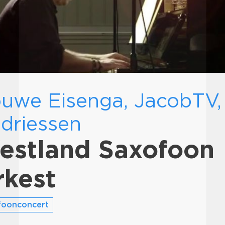
uwe Eisenga, JacobTV,
driessen
estland Saxofoon
rkest
foonconcert