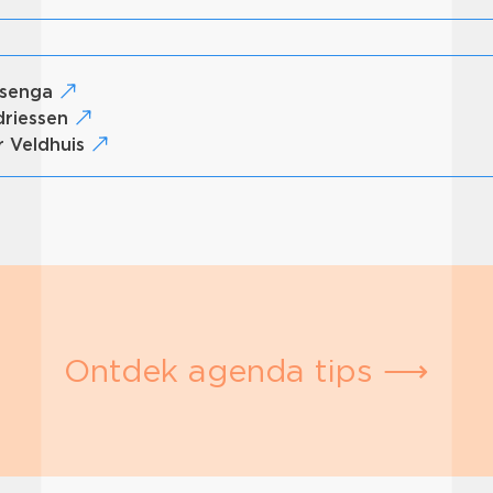
isenga
driessen
r Veldhuis
Ontdek agenda tips ⟶