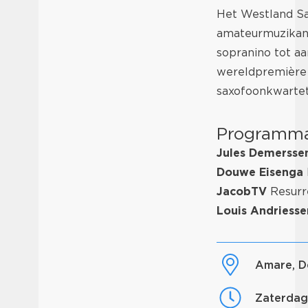
Het Westland Sa
amateurmuzikant
sopranino tot aa
wereldpremière 
saxofoonkwartet
Programm
Jules Demerss
Douwe Eisenga
JacobTV
Resurr
Louis Andriesse
Amare, 
zaterda