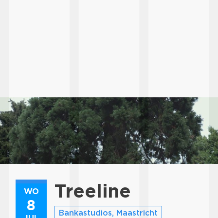
Treeline
WO
8
Bankastudios, Maastricht