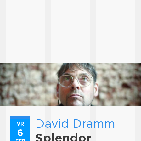
David Dramm
VR
6
Splendor