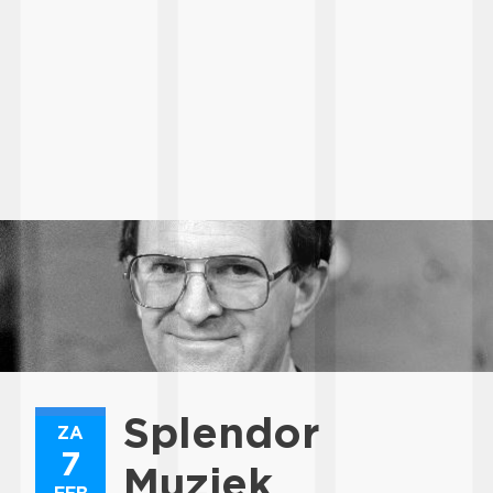
Splendor
ZA
7
Muziek