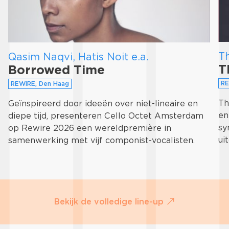
T
Qasim Naqvi, Hatis Noit e.a.
T
Borrowed Time
RE
REWIRE, Den Haag
Th
Geïnspireerd door ideeën over niet-lineaire en
en
diepe tijd, presenteren Cello Octet Amsterdam
sy
op Rewire 2026 een wereldpremière in
ui
samenwerking met vijf componist-vocalisten.
Bekijk de volledige line-up