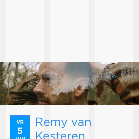
Remy van
VR
5
Kesteren