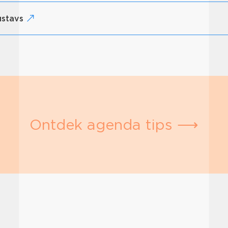
ustavs
Ontdek agenda tips ⟶