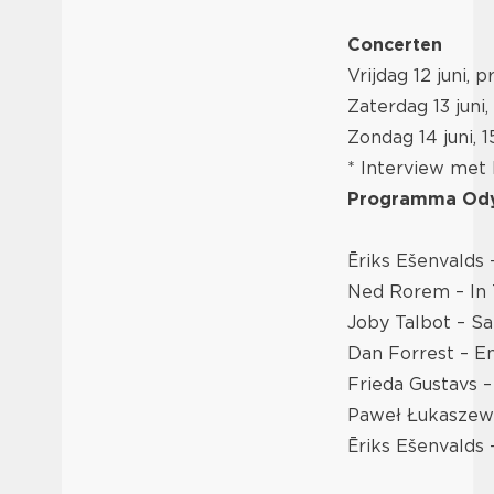
Concerten
Vrijdag 12 juni, 
Zaterdag 13 juni
Zondag 14 juni, 
* Interview met 
Programma Od
Ēriks Ešenvalds 
Ned Rorem – In 
Joby Talbot – Sa
Dan Forrest – E
Frieda Gustavs 
Paweł Łukaszews
Ēriks Ešenvalds