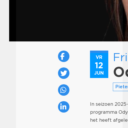
Fr
VR
12
O
JUN
Piete
In seizoen 2025-
programma Odysse
het heeft afgele