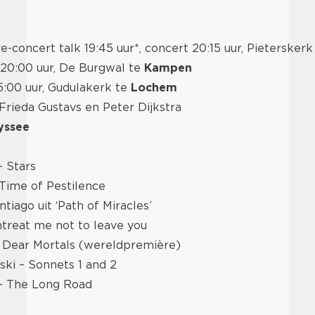
pre-concert talk 19:45 uur*, concert 20:15 uur, Pietersker
, 20:00 uur, De Burgwal te
Kampen
15:00 uur, Gudulakerk te
Lochem
Frieda Gustavs en Peter Dijkstra
yssee
– Stars
Time of Pestilence
ntiago uit ‘Path of Miracles’
ntreat me not to leave you
– Dear Mortals (wereldpremière)
ki – Sonnets 1 and 2
 – The Long Road