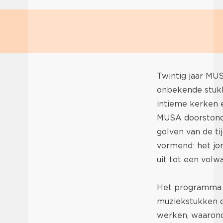
Twintig jaar MU
onbekende stukk
intieme kerken 
MUSA doorstond
golven van de tij
vormend: het jon
uit tot een volw
Het programma
muziekstukken d
werken, waarond