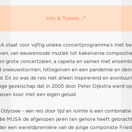
Info & Tickets
SA staat voor vijftig unieke concertprogramma’s met b
en, van eeuwenoude muziek tot kakelverse composities
en grote concertzalen, a capella en samen met ensembl
 sneeuwstormen, hittegolven en een pandemie en dei
d. En zo was de reis niet alleen inspirerend en avontuurli
ge gezelschap dat in 2005 door Peter Dijkstra werd op
assen koor met een eigen geluid.
Odyssee – een reis door tijd en ruimte
is een combinatie
ie MUSA de afgelopen jaren ten gehore heeft gebrach
er een wereldpremière van de jonge componiste Fried