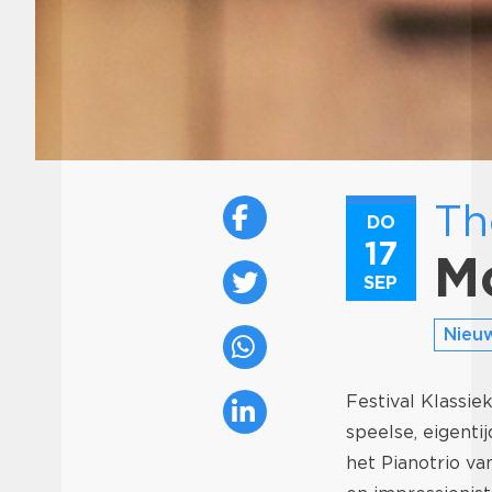
Th
DO
17
M
SEP
Nieu
Festival Klassi
speelse, eigenti
het Pianotrio v