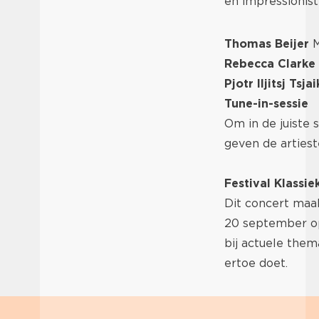
en impressionist
Thomas Beijer
M
Rebecca Clarke
Pjotr Iljitsj Tsja
Tune-in-sessie
Om in de juiste 
geven de artiest
Festival Klassie
Dit concert maak
20 september op 
bij actuele them
ertoe doet.