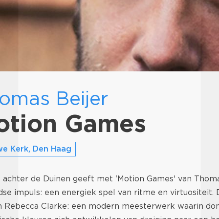
omas Beijer
otion Games
we Kerk, Den Haag
ek achter de Duinen geeft met 'Motion Games' van Thoma
jdse impuls: een energiek spel van ritme en virtuositeit. 
an Rebecca Clarke: een modern meesterwerk waarin do