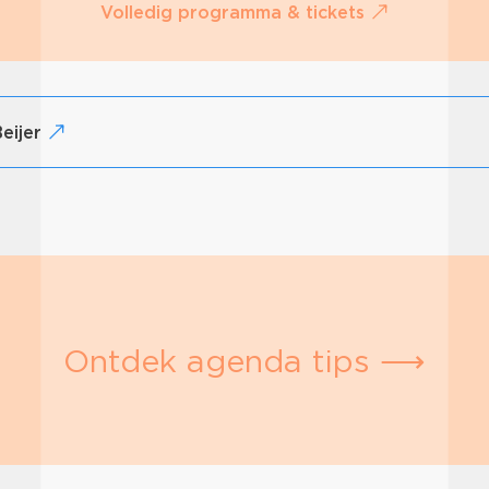
Volledig programma & tickets
Beijer
Ontdek agenda tips ⟶