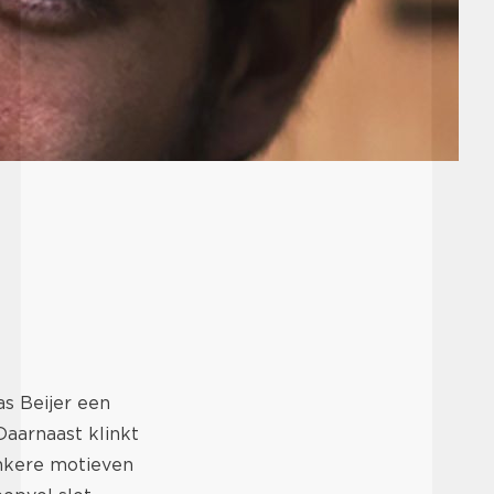
s Beijer een
Daarnaast klinkt
nkere motieven