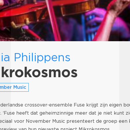
lia Philippens
ikrokosmos
mber Music
erlandse crossover-ensemble Fuse krijgt zijn eigen bo
‘Fuse heeft dat geheimzinnige meer dat je niet kunt zi
eciaal voor November Music presenteert de groep een ki
review van hun nieuwste project Mikrokosmos.