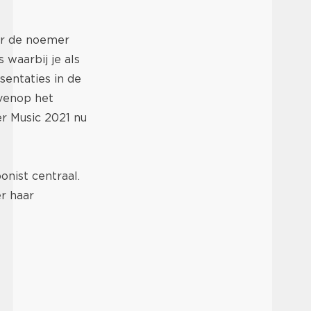
er de noemer
waarbij je als
entaties in de
ovenop het
r Music 2021 nu
onist centraal.
er haar