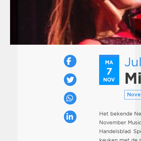
Ju
MA
7
M
NOV
Nove
Het bekende Ned
November Music. 
Handelsblad. Sp
keuken met de p