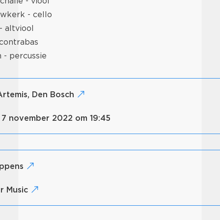
halie - viool
wkerk - cello
 altviool
 contrabas
 - percussie
 Artemis, Den Bosch
 7 november 2022 om 19:45
lippens
r Music