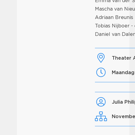
Emma van der Sc
Mascha van Nieu
Adriaan Breunis -
Tobias Nijboer -
Daniel van Dalen
Theater
maandag
Julia Phi
Novembe