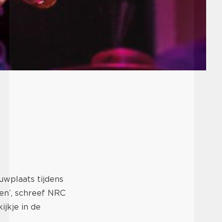
uwplaats tijdens
en’, schreef NRC
jkje in de