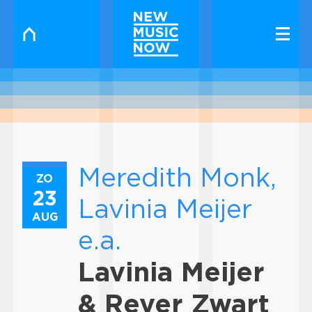
Meredith Monk,
ZO
23
Lavinia Meijer
AUG
e.a.
Lavinia Meijer
& Reyer Zwart