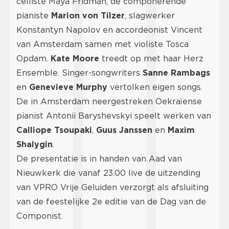
celliste Maya Fridman, de componerende
pianiste
Marion von Tilzer
, slagwerker
Konstantyn Napolov en accordeonist Vincent
van Amsterdam samen met violiste Tosca
Opdam.
Kate Moore
treedt op met haar Herz
Ensemble. Singer-songwriters
Sanne Rambags
en
Genevieve Murphy
vertolken eigen songs.
De in Amsterdam neergestreken Oekraïense
pianist Antonii Baryshevskyi speelt werken van
Calliope Tsoupaki
,
Guus Janssen
en
Maxim
Shalygin
.
De presentatie is in handen van Aad van
Nieuwkerk die vanaf 23.00 live de uitzending
van VPRO Vrije Geluiden verzorgt als afsluiting
van de feestelijke 2e editie van de Dag van de
Componist.