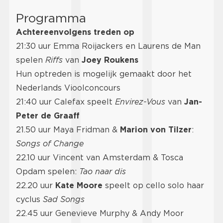
Programma
Achtereenvolgens treden op
21:30 uur Emma Roijackers en Laurens de Man
spelen
Riffs
van
Joey Roukens
Hun optreden is mogelijk gemaakt door het
Nederlands Vioolconcours
21:40 uur Calefax speelt
Envirez-Vous
van
Jan-
Peter de Graaff
21.50 uur Maya Fridman &
Marion von Tilzer
:
Songs of Change
22.10 uur Vincent van Amsterdam & Tosca
Opdam spelen:
Tao naar dis
22.20 uur
Kate Moore
speelt op cello solo haar
cyclus
Sad Songs
22.45 uur Genevieve Murphy & Andy Moor