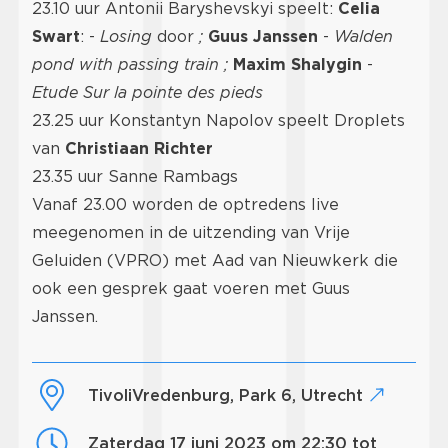
23.10 uur Antonii Baryshevskyi speelt:
Celia
Swart
: -
Losing
door
;
Guus Janssen
-
Walden
pond with passing train ;
Maxim Shalygin
-
Etude Sur la pointe des pieds
23.25 uur Konstantyn Napolov speelt Droplets
van
Christiaan Richter
23.35 uur Sanne Rambags
Vanaf 23.00 worden de optredens live
meegenomen in de uitzending van Vrije
Geluiden (VPRO) met Aad van Nieuwkerk die
ook een gesprek gaat voeren met Guus
Janssen.
TivoliVredenburg, Park 6, Utrecht
zaterdag 17 juni 2023 om 22:30 tot