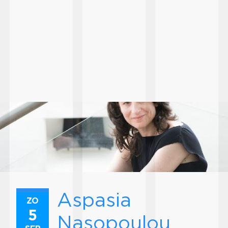
Aspasia
ZO
5
Nasopoulou