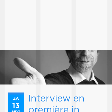
Interview en
ZA
13
première in