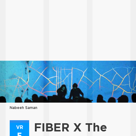
Nabeeh Saman
FIBER X The
VR
5