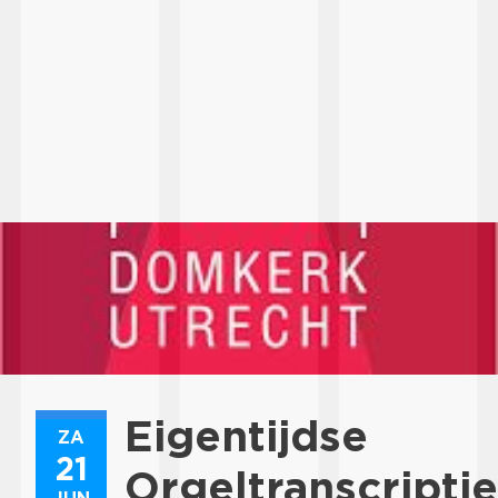
Eigentijdse
ZA
21
Orgeltranscripti